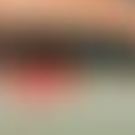
Humortraining bedeutet Bewegung von Stimme, Körper
und Geist. In lebendigen Trainings steigern wir zusammen
KONTAKT
mit viel Spaß, kreativen Ansätzen und Wissensvermittlung
bei jedem Teilnehmer seine Humorenergie. Dabei nutze
ich die Vielfalt der Entspannungspädagogik, um die
Teilnehmer dort abzuholen wo sie stehen. Der Mensch im
Ganzen steht im Vordergrund. Ich packe den großen Koffer
der Humormacherei aus und im Laufe des Trainings
kannst du dann aus der Fülle deinen eigenen
Humorkoffer packen. Für einen humorvollen Umgang im
Alltag...
Meine Angebote umfassen:
Ein- und mehrtägige Trainings für
Unternehmen, Verwaltungen, Pflegeschulen
und Institutionen
Maßgeschneiderte Inhouse-Trainings, die
auf individuelle Anforderungen
zugeschnitten sind
Einzelcoachings zur Stärkung der