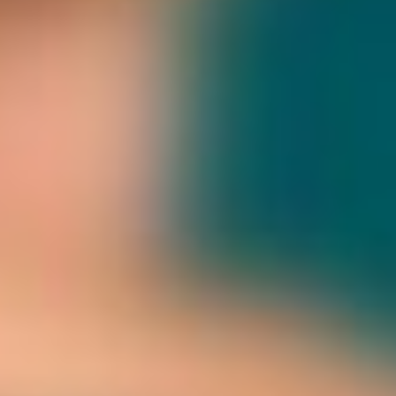
„Humor ist der Knopf, der verhindert, dass
einem der Kragen platzt."
- Joachim Ringelnatz
HUMORMACHEREI
CLOWNERIE
HUMORTRAINING
Meine Angebote
GESUNDHEIT!CLOWN®
ÜBER MICH