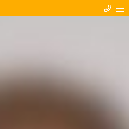
Humortraining – Entdecke
deine Humorenergie und