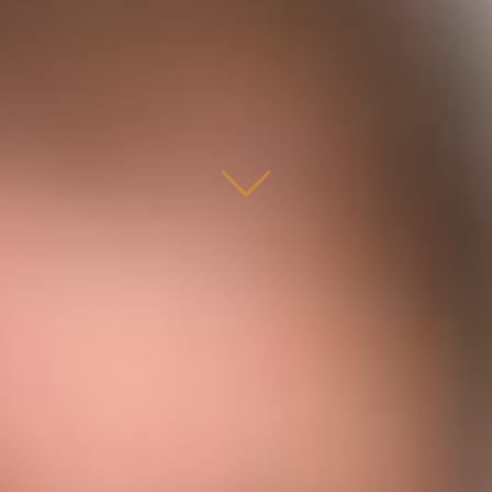
lächle dem Alltag entgegen!
Das Passwort fürs Leben heißt
Humor
Humortraining ist ein Weg, um die Leichtigkeit und
Gelassenheit im Leben zurückzugewinnen. Durch eine