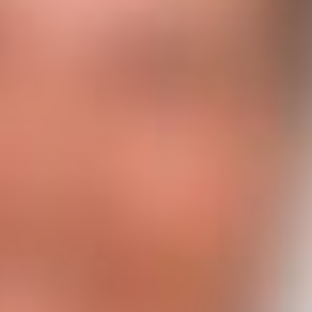
gute Prise Humor können schwierige Situationen entzerrt
und ungeahnte Lösungswege ermöglicht werden. Es
fördert die Kreativität, die eigene Motivation und
erleichtert die Kommunikation sowie die Entschärfung
von Konflikten.
Kinder zeigen uns, wie wichtig und gesund es ist,
Emotionen frei zu leben. Doch im Erwachsenenalter
treten die Emotionen oft in den Hintergrund. Das
Humortraining ermöglicht, aus den eingefahrenen
Strukturen permanent auszubrechen und sich selbst mit
neuen Impulsen und einem Perspektivwechsel zu
beschenken.
Aktiviere die Humorenergie in dir und verändere deine
Welt. Humor ist eine menschliche Einstellung, eine
emotionale Kompetenz, die es ermöglicht, den Alltag und
den Beruf aus einem anderen Blickwinkel zu betrachten.
Lass uns gemeinsam lachen und deine Humorressourcen
entdecken!