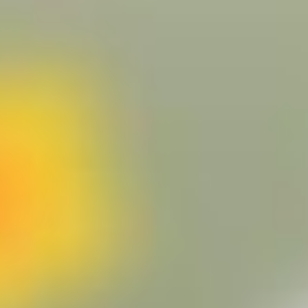
Humorpräsenz und persönlichen
Entwicklung
Humortrainings zur Förderung des Humors
und zur Erleichterung im Leben.